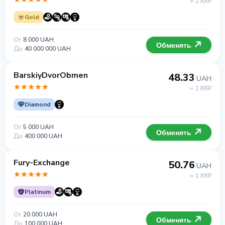
= 1 XRP
Gold
От
8 000 UAH
Обменять
До
40 000 000 UAH
BarskiyDvorObmen
48.33
UAH
= 1 XRP
Diamond
От
5 000 UAH
Обменять
До
400 000 UAH
Fury-Exchange
50.76
UAH
= 1 XRP
Platinum
От
20 000 UAH
Обменять
До
100 000 UAH