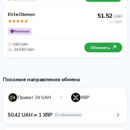
EliteObmen
51.52
UAH
= 1 XRP
Platinum
От
500 UAH
Обменять
До
24 500 UAH
Похожие направления обмена
Приват 24 UAH
XRP
50.42 UAH ≈ 1 XRP
15 обменников