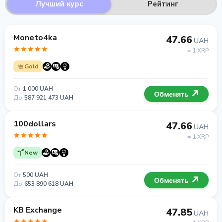
Лучший курс
Рейтинг
Moneto4ka
47.66
UAH
= 1 XRP
Gold
От
1 000 UAH
Обменять
До
587 921 473 UAH
100dollars
47.66
UAH
= 1 XRP
New
От
500 UAH
Обменять
До
653 890 618 UAH
KB Exchange
47.85
UAH