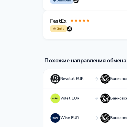
Diamond
FastEx
Gold
Похожие направления обмена
Revolut EUR
Банковс
Volet EUR
Банковс
Wise EUR
Банковс