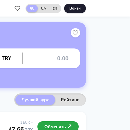
RU
UA
EN
Войти
т TRY
Лучший курс
Рейтинг
1 EUR =
Обменять
47.66
TRY