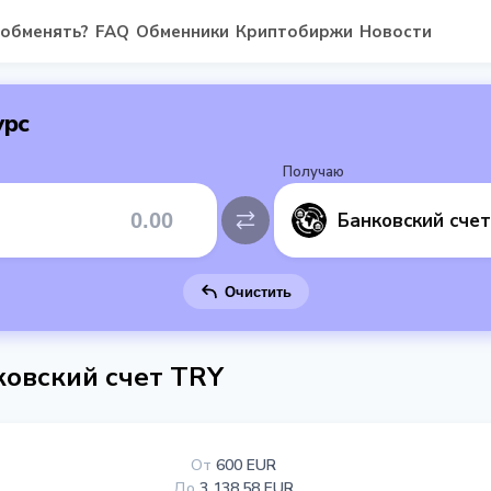
 обменять?
FAQ
Обменники
Криптобиржи
Новости
урс
Получаю
Банковский сче
Очистить
ковский счет TRY
От
600 EUR
До
3 138.58 EUR