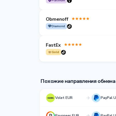
Platinum
Obmenoff
Diamond
FastEx
Gold
Похожие направления обмена
Volet EUR
PayPal 
Payoneer EUR
PayPal 