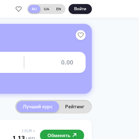
RU
UA
EN
Войти
Лучший курс
Рейтинг
1 EUR =
Обменять
1.13
USD