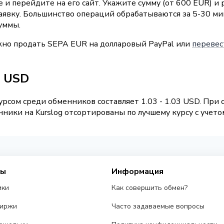
и перейдите на его сайт. Укажите сумму (от 600 EUR) и
заявку. Большинство операций обрабатываются за 5-30 м
уммы.
жно продать SEPA EUR на долларовый PayPal или
перевес
l USD
рсом среди обменников составляет 1.03 - 1.03 USD. При
ники на Kurslog отсортированы по лучшему курсу с учето
сы
Информация
ики
Как совершить обмен?
биржи
Часто задаваемые вопросы