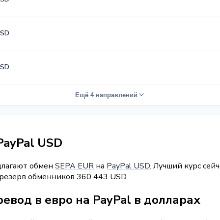
USD
USD
Ещё 4 направлений
PayPal USD
длагают обмен
SEPA EUR
на
PayPal USD
. Лучший курс сейч
 резерв обменников 360 443 USD.
евод в евро на PayPal в долларах