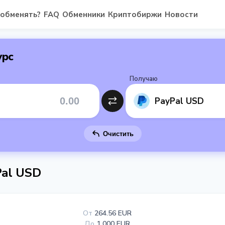
 обменять?
FAQ
Обменники
Криптобиржи
Новости
урс
Получаю
PayPal USD
Очистить
Pal USD
От
264.56 EUR
До
1 000 EUR