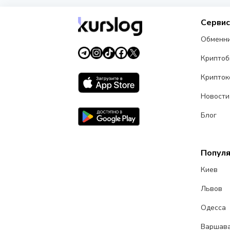
Серви
Обменн
Крипто
Крипток
Новости
Блог
Попул
Киев
Львов
Одесса
Варшав