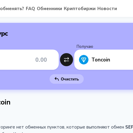
 обменять?
FAQ
Обменники
Криптобиржи
Новости
урс
Получаю
Toncoin
Очистить
oin
торинге нет обменных пунктов, которые выполняют обмен
SE