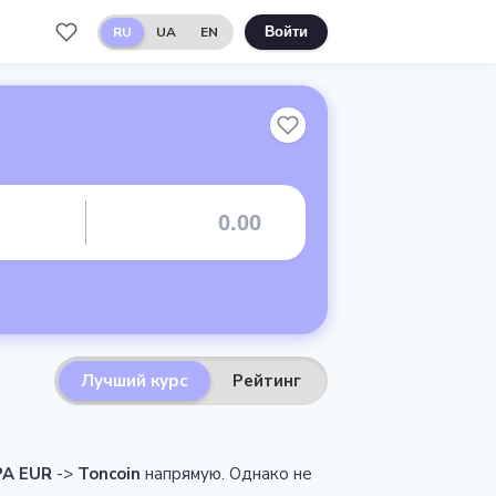
RU
UA
EN
Войти
Лучший курс
Рейтинг
PA EUR
->
Toncoin
напрямую.
Однако не