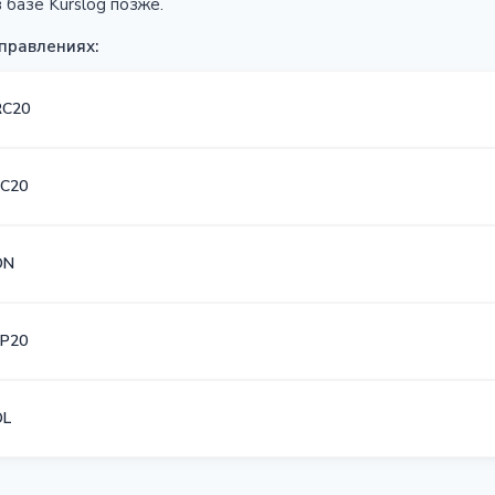
 базе Kurslog позже.
правлениях:
RC20
C20
ON
P20
OL