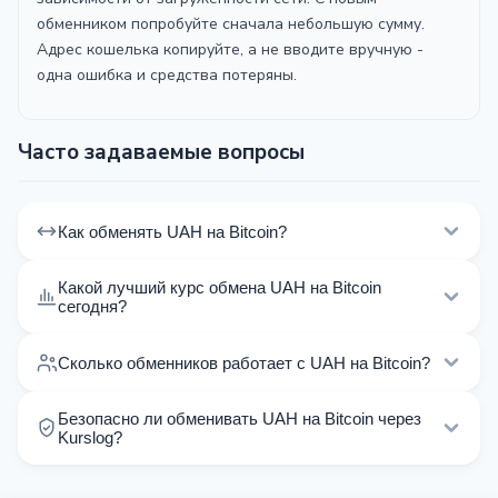
обменником попробуйте сначала небольшую сумму.
Адрес кошелька копируйте, а не вводите вручную -
одна ошибка и средства потеряны.
Часто задаваемые вопросы
Как обменять UAH на Bitcoin?
Выберите обменник из списка на этой странице,
Какой лучший курс обмена UAH на Bitcoin
сравните курсы и резервы. Нажмите на обменник,
сегодня?
чтобы перейти на его сайт и оформить заявку. На
На 06.08.2026 лучший курс обмена UAH на Bitcoin
Kurslog доступно 29 проверенных обменников для
Сколько обменников работает с UAH на Bitcoin?
составляет 0.000 BTC за 1 UAH. Диапазон курсов:
этого направления.
от 0.00 до 0.000 BTC.
Сейчас 29 проверенных обменников предлагают
Безопасно ли обменивать UAH на Bitcoin через
обмен UAH на Bitcoin через 40 направлений на
Kurslog?
Kurslog.
Kurslog проверяет каждый обменник и присваивает