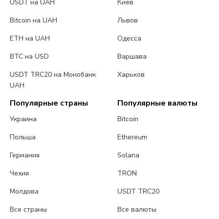
USDT на UAH
Киев
Bitcoin на UAH
Львов
ETH на UAH
Одесса
BTC на USD
Варшава
USDT TRC20 на Монобанк
Харьков
UAH
Популярные страны
Популярные валюты
Украина
Bitcoin
Польша
Ethereum
Германия
Solana
Чехия
TRON
Молдова
USDT TRC20
Все страны
Все валюты