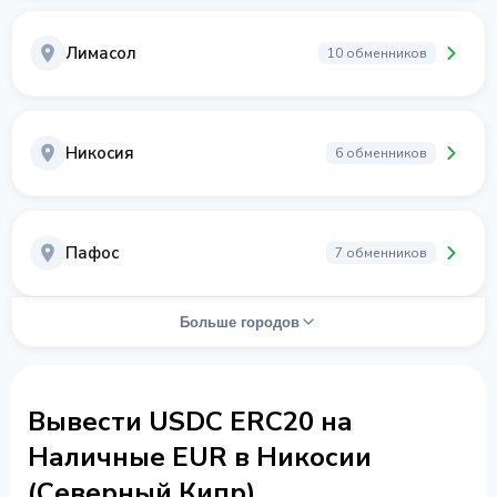
Лимасол
10 обменников
Никосия
6 обменников
Пафос
7 обменников
Больше городов
Вывести USDC ERC20 на
Наличные EUR в Никосии
(Северный Кипр)