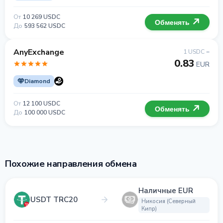
От
10 269 USDC
Обменять
До
593 562 USDC
AnyExchange
1 USDC =
0.83
EUR
Diamond
От
12 100 USDC
Обменять
До
100 000 USDC
Похожие направления обмена
Наличные EUR
USDT TRC20
Никосия (Северный
Кипр)