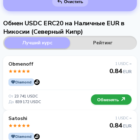
Очистить
Обмен USDC ERC20 на Наличные EUR в
Никосии (Северный Кипр)
Лучший курс
Рейтинг
Obmenoff
1 USDC =
0.84
EUR
Diamond
От
23 741 USDC
Обменять
До
839 172 USDC
Satoshi
1 USDC =
0.84
EUR
Diamond