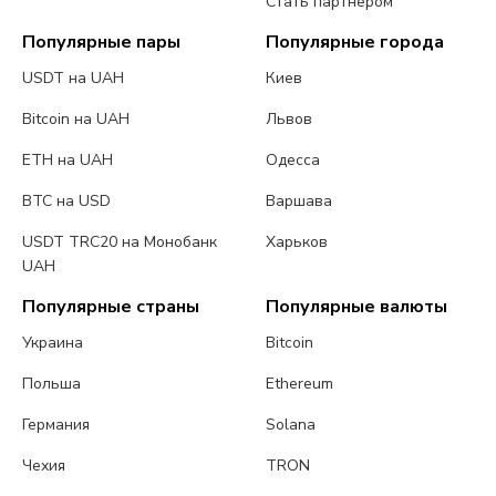
Стать партнером
Популярные пары
Популярные города
USDT на UAH
Киев
Bitcoin на UAH
Львов
ETH на UAH
Одесса
BTC на USD
Варшава
USDT TRC20 на Монобанк
Харьков
UAH
Популярные страны
Популярные валюты
Украина
Bitcoin
Польша
Ethereum
Германия
Solana
Чехия
TRON