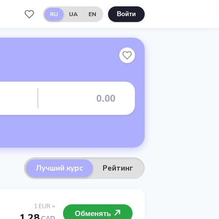
RU
UA
EN
Войти
Лучший курс
Рейтинг
1 EUR =
Обменять
1.28
CAD