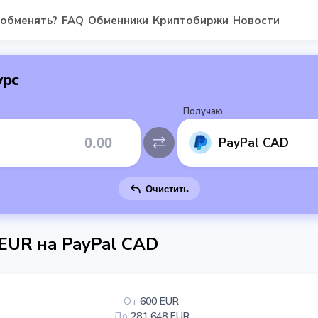
 обменять?
FAQ
Обменники
Криптобиржи
Новости
урс
Получаю
PayPal CAD
Очистить
EUR на PayPal CAD
От
600 EUR
До
281 648 EUR