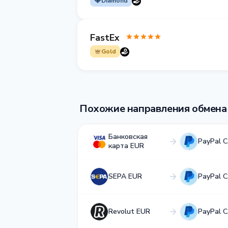
Diamond
FastEx
Gold
Похожие направления обмена
Банковская
PayPal 
карта EUR
SEPA EUR
PayPal 
Revolut EUR
PayPal 