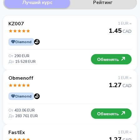
Лучший курс
Рейтинг
KZ007
1 EUR =
1.45
CAD
Diamond
От
290 EUR
Обменять
До
15 528 EUR
Obmenoff
1 EUR =
1.27
CAD
Diamond
От
433.06 EUR
Обменять
До
283 761 EUR
FastEx
1 EUR =
1.27