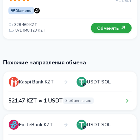
= 1 USDT
Diamond
От
328 469 KZT
Обменять
До
871 048 123 KZT
Похожие направления обмена
Kaspi Bank KZT
USDT SOL
521.47 KZT ≈ 1 USDT
3 обменников
ForteBank KZT
USDT SOL