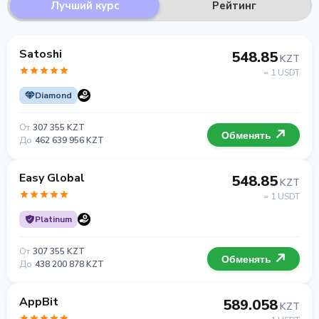
Лучший курс
Рейтинг
Satoshi
548.85
KZT
= 1 USDT
Diamond
От
307 355 KZT
Обменять
До
462 639 956 KZT
Easy Global
548.85
KZT
= 1 USDT
Platinum
От
307 355 KZT
Обменять
До
438 200 878 KZT
AppBit
589.058
KZT