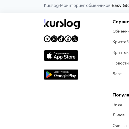
Kurslog
Мониторинг обменников
Easy Gl
›
›
Серви
Обменн
Крипто
Крипток
Новости
Блог
Попул
Киев
Львов
Одесса