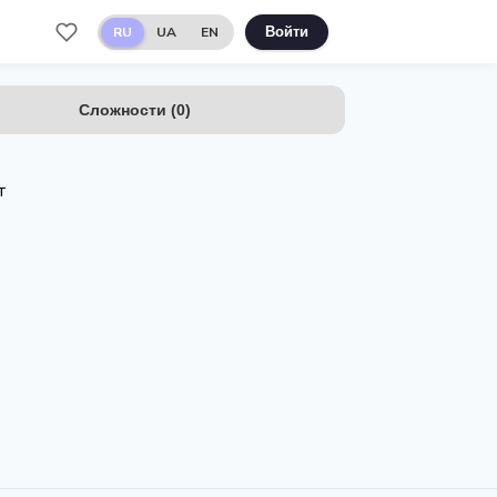
RU
UA
EN
Войти
Сложности
(
0
)
т