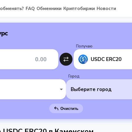
 обменять?
FAQ
Обменники
Криптобиржи
Новости
урс
Получаю
USDC ERC20
Город
Выберите город
Очистить
 USDC ERC20 в Каменском