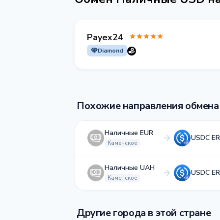
Payex24
Diamond
Похожие направления обмена
Наличные EUR
USDC ER
Каменское
Наличные UAH
USDC ER
Каменское
Другие города в этой стране