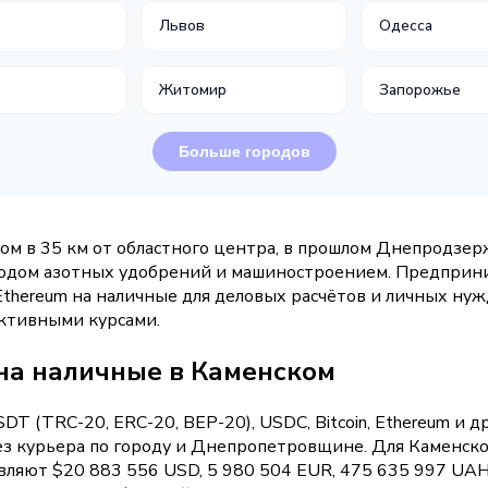
Львов
Одесса
а
Житомир
Запорожье
Больше городов
м в 35 км от областного центра, в прошлом Днепродзер
водом азотных удобрений и машиностроением. Предприн
Ethereum на наличные для деловых расчётов и личных нужд
активными курсами.
на наличные в Каменском
 (TRC-20, ERC-20, BEP-20), USDC, Bitcoin, Ethereum и 
ез курьера по городу и Днепропетровщине. Для Каменск
вляют $20 883 556 USD, 5 980 504 EUR, 475 635 997 UAH,