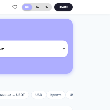
RU
UA
EN
Войти
ие
личные → USDT
USD
Крипта
USDC
USDT