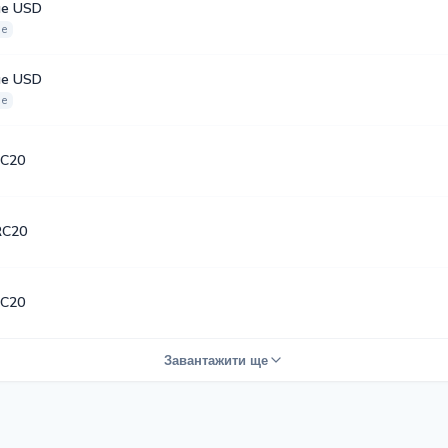
е USD
ое
е USD
ое
C20
RC20
C20
Завантажити ще