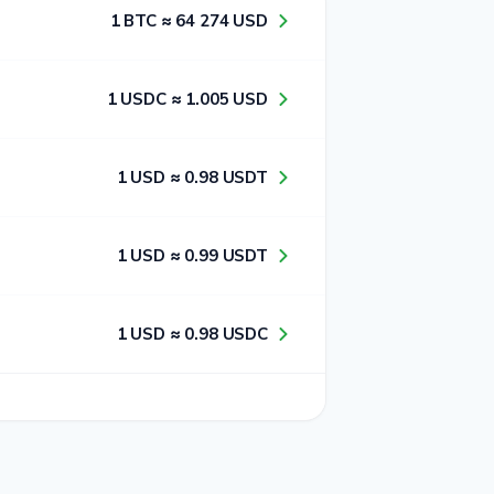
1​ BTC ≈ 6​4​ 2​7​4​ USD
1​ USDC ≈ 1​.0​0​5​ USD
1​ USD ≈ 0​.9​8​ USDT
1​ USD ≈ 0​.9​9​ USDT
1​ USD ≈ 0​.9​8​ USDC