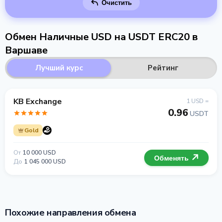
Очистить
Обмен Наличные USD на USDT ERC20 в
Варшаве
Лучший курс
Рейтинг
KB Exchange
1 USD =
0.96
USDT
Gold
От
10 000 USD
Обменять
До
1 045 000 USD
Похожие направления обмена