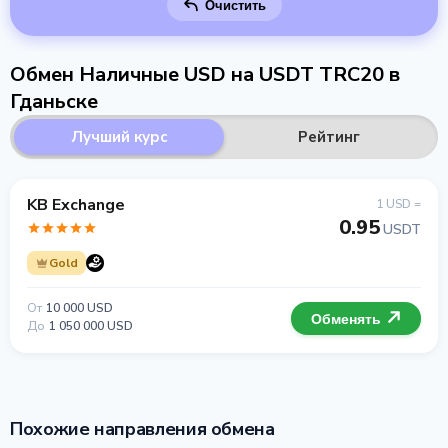
Очистить
Обмен Наличные USD на USDT TRC20 в
Гданьске
Лучший курс
Рейтинг
KB Exchange
1 USD =
0.95
USDT
Gold
От
10 000 USD
Обменять
До
1 050 000 USD
Похожие направления обмена