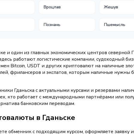
а
Вроцлав
Жешув
Познань
Пшемысль
ике и один из главных экономических центров северной 
десь работают логистические компании, судоходный бизн
мен Bitcoin, USDT и других криптовалют на наличные зло
ей, фрилансеров и экспатов, которым наличные нужны б
нники Гданьска с актуальными курсами и резервами нал
тех, кто работает с международными партнёрами или полу
тернатива банковским переводам.
товалюты в Гданьске
ете обменник с подходящим курсом, оформляете заявку и