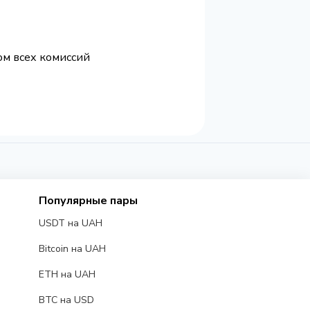
том всех комиссий
Популярные пары
USDT на UAH
Bitcoin на UAH
ETH на UAH
BTC на USD