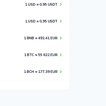
1​ USD ≈ 0​.9​5​ USDT
1​ USD ≈ 0​.9​5​ USDT
1​ BNB ≈ 4​9​2​.4​1​ EUR
1​ BTC ≈ 5​5​ 6​2​2​ EUR
1​ BCH ≈ 1​7​7​.3​9​ EUR