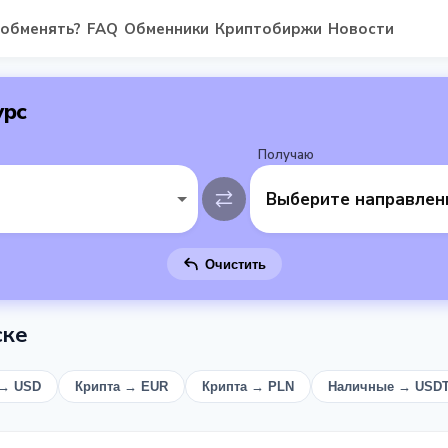
 обменять?
FAQ
Обменники
Криптобиржи
Новости
урс
Получаю
Выберите направлен
Очистить
ске
 → USD
Крипта → EUR
Крипта → PLN
Наличные → USD