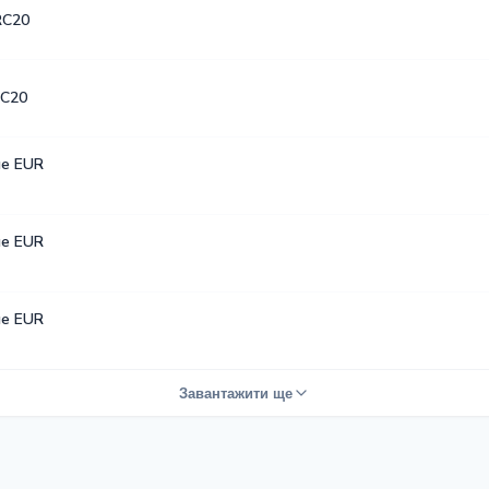
RC20
C20
е EUR
е EUR
е EUR
Завантажити ще