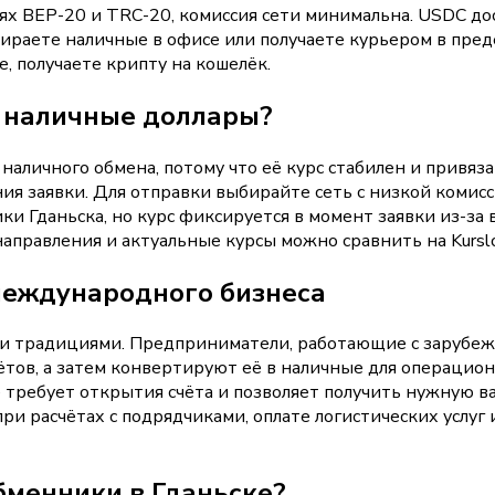
х BEP-20 и TRC-20, комиссия сети минимальна. USDC дос
раете наличные в офисе или получаете курьером в пред
, получаете крипту на кошелёк.
 наличные доллары?
наличного обмена, потому что её курс стабилен и привяза
ия заявки. Для отправки выбирайте сеть с низкой комисси
 Гданьска, но курс фиксируется в момент заявки из-за во
направления и актуальные курсы можно сравнить на Kursl
международного бизнеса
ыми традициями. Предприниматели, работающие с зарубе
ётов, а затем конвертируют её в наличные для операцио
е требует открытия счёта и позволяет получить нужную ва
при расчётах с подрядчиками, оплате логистических услуг
бменники в Гданьске?