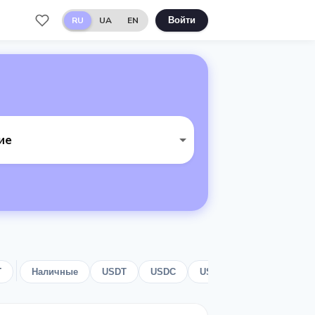
RU
UA
EN
Войти
ие
T
Наличные
USDT
USDC
USD