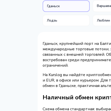
Варшав
Гданьск
Лодзь
Люблин
Гданьск, крупнейший порт на Балт
международные торговые потоки, з
связанных с внешней торговлей. Об
востребован среди предпринимател
ограничений.
На Kurslog вы найдёте криптообме
и EUR, в офисе или курьером. Для 
обмен в Гданьске, практичная аль
Наличный обмен крип
Схема обмена стандартная: выбира