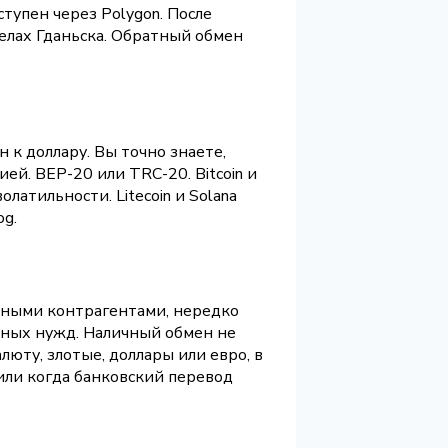
тупен через Polygon. После
елах Гданьска. Обратный обмен
н к доллару. Вы точно знаете,
ей. BEP-20 или TRC-20. Bitcoin и
латильности. Litecoin и Solana
og.
жными контрагентами, нередко
нных нужд. Наличный обмен не
люту, злотые, доллары или евро, в
 или когда банковский перевод