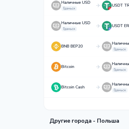
Наличные USD
USDT T
Гданьск
Наличные USD
USDT ER
Гданьск
Наличны
BNB BEP20
Гданьск
Наличны
Bitcoin
Гданьск
Наличны
Bitcoin Cash
Гданьск
Другие города - Польша