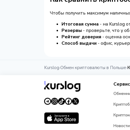
Чтобы получить максимум наличных
Итоговая сумма
- на Kurslog 
Резервы
- проверьте, что у 
Рейтинг доверия
- оценка ос
Способ выдачи
- офис, курьер
Kurslog
Обмен криптовалюты в Польше
К
›
›
Серви
Обменн
Крипто
Крипток
Новости