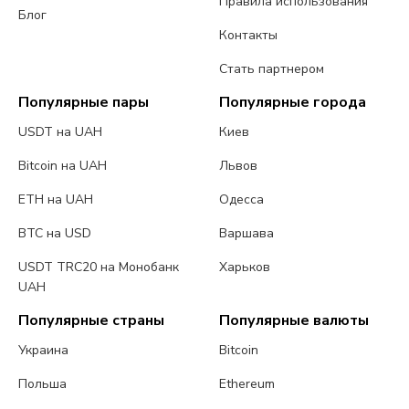
Правила использования
Блог
Контакты
Стать партнером
Популярные пары
Популярные города
USDT на UAH
Киев
Bitcoin на UAH
Львов
ETH на UAH
Одесса
BTC на USD
Варшава
USDT TRC20 на Монобанк
Харьков
UAH
Популярные страны
Популярные валюты
Украина
Bitcoin
Польша
Ethereum