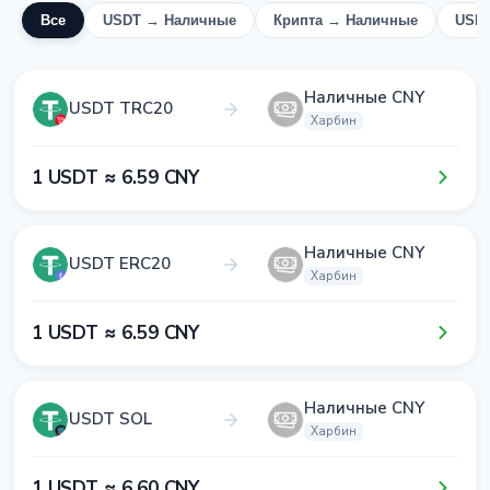
Все
USDT → Наличные
Крипта → Наличные
USD
Наличные CNY
USDT TRC20
Харбин
1​ USDT ≈ 6​.5​9​ CNY
Наличные CNY
USDT ERC20
Харбин
1​ USDT ≈ 6​.5​9​ CNY
Наличные CNY
USDT SOL
Харбин
1​ USDT ≈ 6​.6​0​ CNY