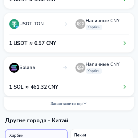
Наличные CNY
USDT TON
Харбин
1​ USDT ≈ 6​.5​7​ CNY
Наличные CNY
Solana
Харбин
1​ SOL ≈ 4​6​1​.3​2​ CNY
Завантажити ще
Другие города - Китай
Пекин
Харбин