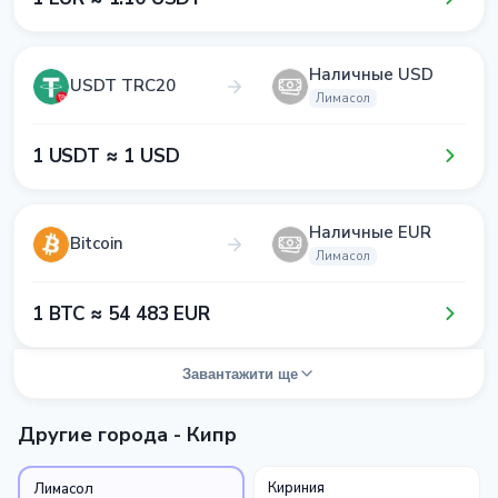
Наличные USD
USDT TRC20
Лимасол
1​ USDT ≈ 1​ USD
Наличные EUR
Bitcoin
Лимасол
1​ BTC ≈ 5​4​ 4​8​3​ EUR
Завантажити ще
Другие города - Кипр
Кириния
Лимасол