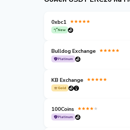
0xbc1
New
Bulldog Exchange
Platinum
KB Exchange
Gold
100Coins
Platinum