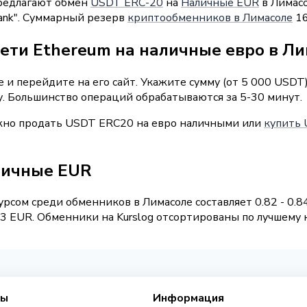
предлагают обмен
USDT ERC-20
на
Наличные EUR
в Лимасо
Bank". Суммарный резерв
криптообменников в Лимасоле
16
сети Ethereum на наличные евро в Л
и перейдите на его сайт. Укажите сумму (от 5 000 USDT
у. Большинство операций обрабатываются за 5-30 минут.
ожно продать USDT ERC20 на евро наличными или
купить 
личные EUR
рсом среди обменников в Лимасоле составляет 0.82 - 0.
 EUR. Обменники на Kurslog отсортированы по лучшему к
сы
Информация