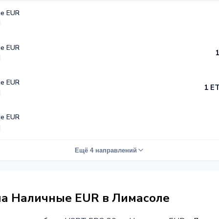
е EUR
е EUR
1
е EUR
1 E
е EUR
Ещё 4 направлений
на Наличные EUR в Лимасоле