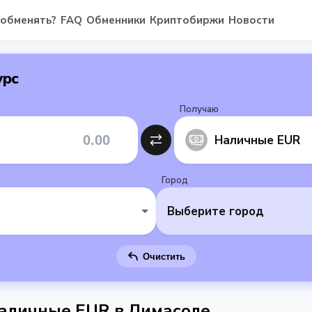
 обменять?
FAQ
Обменники
Криптобиржи
Новости
урс
Получаю
Наличные EUR
Город
Выберите город
Очистить
аличные EUR в Лимасоле