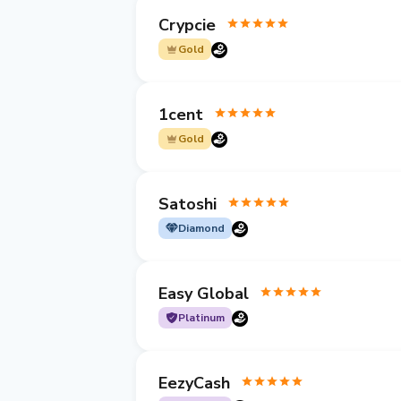
Crypcie
Gold
1cent
Gold
Satoshi
Diamond
Easy Global
Platinum
EezyCash