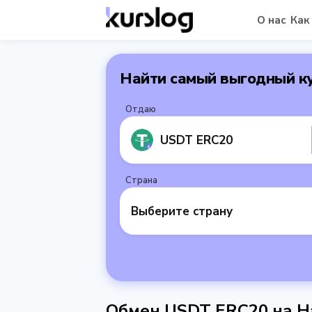
О нас
Как
Найти самый выгодный к
Отдаю
USDT ERC20
Страна
Выберите страну
Обмен USDT ERC20 на Н