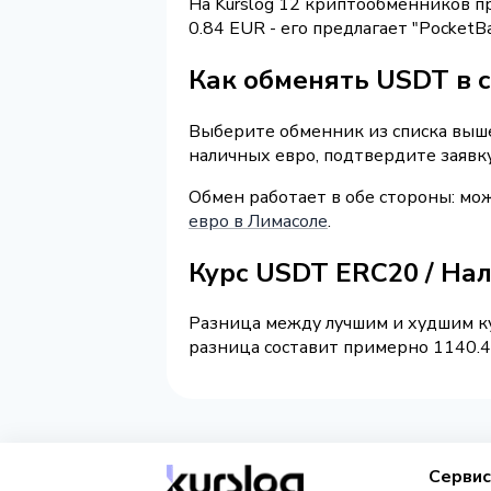
На Kurslog 12 криптообменников 
0.84 EUR - его предлагает "Pocket
Как обменять USDT в 
Выберите обменник из списка выше 
наличных евро, подтвердите заявк
Обмен работает в обе стороны: м
евро в Лимасоле
.
Курс USDT ERC20 / На
Разница между лучшим и худшим ку
разница составит примерно 1140.43
Серви