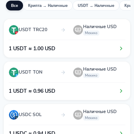
Все
Крипта → Наличные
USDT → Наличные
Крип
Наличные USD
USDT TRC20
Мехико
1​ USDT ≈ 1​.0​0​ USD
Наличные USD
USDT TON
Мехико
1​ USDT ≈ 0​.9​6​ USD
Наличные USD
USDC SOL
Мехико
1​ USDC ≈ 0​.9​4​ USD