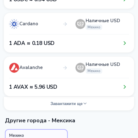
Наличные USD
Cardano
Мехико
1​ ADA ≈ 0​.1​8​ USD
Наличные USD
Avalanche
Мехико
1​ AVAX ≈ 5​.9​6​ USD
Завантажити ще
Другие города - Мексика
Мехико