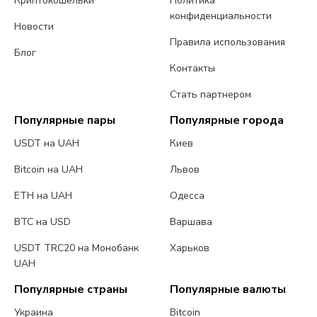
Криптокошельки
Политика
конфиденциальности
Новости
Правила использования
Блог
Контакты
Стать партнером
Популярные пары
Популярные города
USDT на UAH
Киев
Bitcoin на UAH
Львов
ETH на UAH
Одесса
BTC на USD
Варшава
USDT TRC20 на Монобанк
Харьков
UAH
Популярные страны
Популярные валюты
Украина
Bitcoin