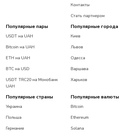
Контакты
Стать партнером
Популярные пары
Популярные города
USDT на UAH
Киев
Bitcoin на UAH
Львов
ETH на UAH
Одесса
BTC на USD
Варшава
USDT TRC20 на Монобанк
Харьков
UAH
Популярные страны
Популярные валюты
Украина
Bitcoin
Польша
Ethereum
Германия
Solana