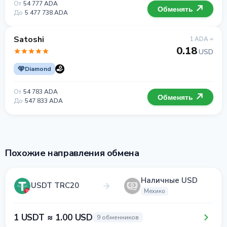
От
54 777 ADA
Обменять
До
5 477 738 ADA
Satoshi
1 ADA =
0.18
USD
Diamond
От
54 783 ADA
Обменять
До
547 833 ADA
Похожие направления обмена
Наличные USD
USDT TRC20
Мехико
1 USDT ≈ 1.00 USD
9 обменников