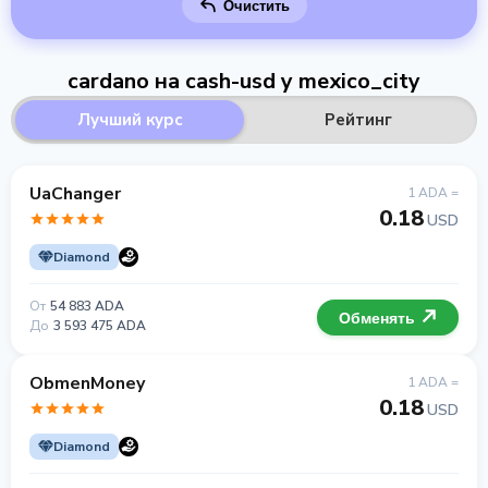
Очистить
cardano на cash-usd у mexico_city
Лучший курс
Рейтинг
UaChanger
1 ADA =
0.18
USD
Diamond
От
54 883 ADA
Обменять
До
3 593 475 ADA
ObmenMoney
1 ADA =
0.18
USD
Diamond