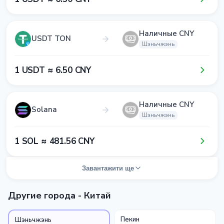
Наличные CNY
USDT TON
Шэньчжэнь
1​ USDT ≈ 6​.5​0​ CNY
Наличные CNY
Solana
Шэньчжэнь
1​ SOL ≈ 4​8​1​.5​6​ CNY
Завантажити ще
Другие города - Китай
Пекин
Шэньчжэнь