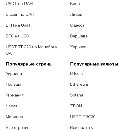
USDT на UAH
Киев
Bitcoin на UAH
Львов
ETH на UAH
Одесса
BTC на USD
Варшава
USDT TRC20 на Монобанк
Харьков
UAH
Популярные страны
Популярные валюты
Украина
Bitcoin
Польша
Ethereum
Германия
Solana
Чехия
TRON
Молдова
USDT TRC20
Все страны
Все валюты