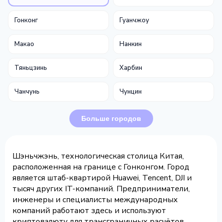
Гонконг
Гуанчжоу
Макао
Нанкин
Тяньцзинь
Харбин
Чанчунь
Чунцин
Больше городов
Шэньчжэнь, технологическая столица Китая,
расположенная на границе с Гонконгом. Город
является штаб-квартирой Huawei, Tencent, DJI и
тысяч других IT-компаний. Предприниматели,
инженеры и специалисты международных
компаний работают здесь и используют
криптовалюту для трансграничных расчётов.