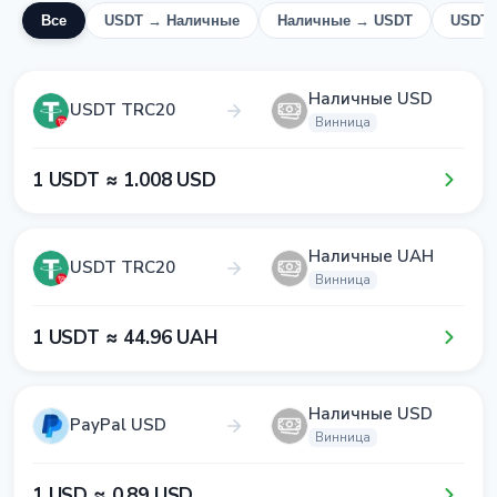
Все
USDT → Наличные
Наличные → USDT
USDT 
Наличные USD
USDT TRC20
Винница
1​ USDT ≈ 1​.0​0​8​ USD
Наличные UAH
USDT TRC20
Винница
1​ USDT ≈ 4​4​.9​6​ UAH
Наличные USD
PayPal USD
Винница
1​ USD ≈ 0​.8​9​ USD