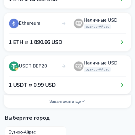
Наличные USD
Ethereum
Буэнос-Айрес
1​ ETH ≈ 1​ 8​9​0​.6​6​ USD
Наличные USD
USDT BEP20
Буэнос-Айрес
1​ USDT ≈ 0​.9​9​ USD
Завантажити ще
Выберите город
Буэнос-Айрес