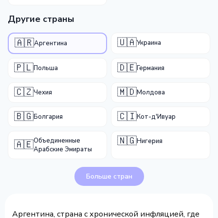
Другие страны
🇺🇦
🇦🇷
Украина
Аргентина
🇵🇱
🇩🇪
Польша
Германия
🇨🇿
🇲🇩
Чехия
Молдова
🇧🇬
🇨🇮
Болгария
Кот-д'Ивуар
🇳🇬
Объединенные
Нигерия
🇦🇪
Арабские Эмираты
Больше стран
Аргентина, страна с хронической инфляцией, где