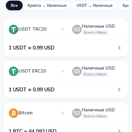
Все
Крипта → Наличные
USDT → Наличные
Крип
Наличные USD
USDT TRC20
Буэнос-Айрес
1​ USDT ≈ 0​.9​9​ USD
Наличные USD
USDT ERC20
Буэнос-Айрес
1​ USDT ≈ 0​.9​9​ USD
Наличные USD
Bitcoin
Буэнос-Айрес
1​ BTC ≈ 6​4​ 0​9​2​ USD