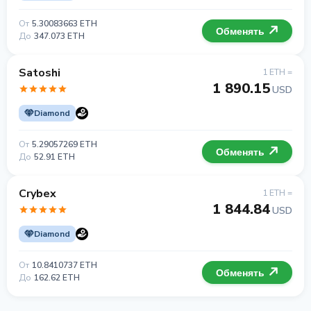
От
5.30083663 ETH
Обменять
До
347.073 ETH
Satoshi
1 ETH =
1 890.15
USD
Diamond
От
5.29057269 ETH
Обменять
До
52.91 ETH
Crybex
1 ETH =
1 844.84
USD
Diamond
От
10.8410737 ETH
Обменять
До
162.62 ETH