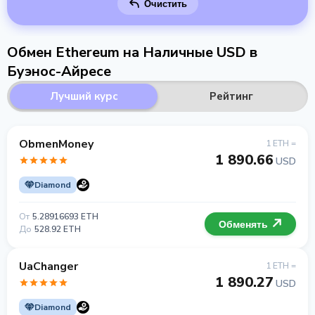
Очистить
Обмен Ethereum на Наличные USD в
Буэнос-Айресе
Лучший курс
Рейтинг
ObmenMoney
1 ETH =
1 890.66
USD
Diamond
От
5.28916693 ETH
Обменять
До
528.92 ETH
UaChanger
1 ETH =
1 890.27
USD
Diamond