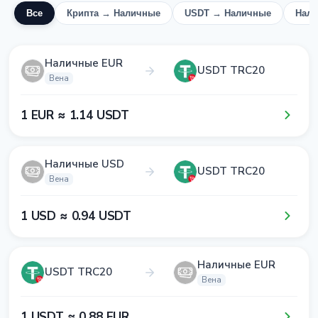
Все
Крипта → Наличные
USDT → Наличные
Нал
Наличные EUR
USDT TRC20
Вена
1​ EUR ≈ 1​.1​4​ USDT
Наличные USD
USDT TRC20
Вена
1​ USD ≈ 0​.9​4​ USDT
Наличные EUR
USDT TRC20
Вена
1​ USDT ≈ 0​.8​8​ EUR