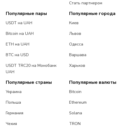
Стать партнером
Популярные пары
Популярные города
USDT на UAH
Киев
Bitcoin на UAH
Львов
ETH на UAH
Одесса
BTC на USD
Варшава
USDT TRC20 на Монобанк
Харьков
UAH
Популярные страны
Популярные валюты
Украина
Bitcoin
Польша
Ethereum
Германия
Solana
Чехия
TRON