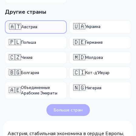
Другие страны
🇺🇦
🇦🇹
Украина
Австрия
🇵🇱
🇩🇪
Польша
Германия
🇨🇿
🇲🇩
Чехия
Молдова
🇧🇬
🇨🇮
Болгария
Кот-д'Ивуар
🇳🇬
Объединенные
Нигерия
🇦🇪
Арабские Эмираты
Больше стран
Австрия, стабильная экономика в сердце Европы,