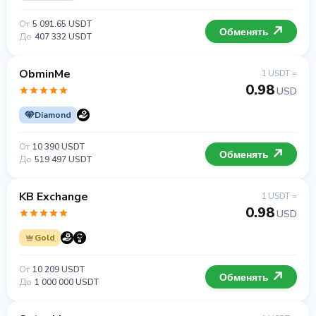
От
5 091.65 USDT
Обменять
До
407 332 USDT
ObminMe
1 USDT =
0.98
USD
Diamond
От
10 390 USDT
Обменять
До
519 497 USDT
KB Exchange
1 USDT =
0.98
USD
Gold
От
10 209 USDT
Обменять
До
1 000 000 USDT