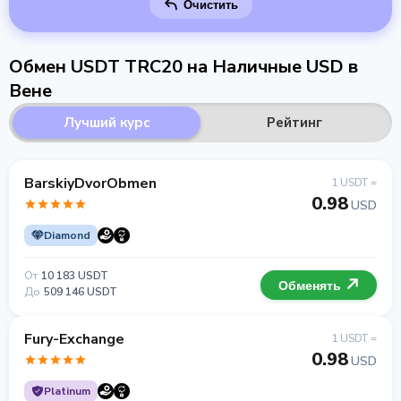
Очистить
Обмен USDT TRC20 на Наличные USD в
Вене
Лучший курс
Рейтинг
BarskiyDvorObmen
1 USDT =
0.98
USD
Diamond
От
10 183 USDT
Обменять
До
509 146 USDT
Fury-Exchange
1 USDT =
0.98
USD
Platinum