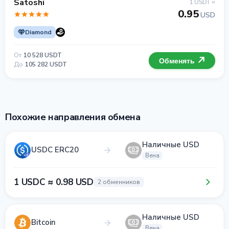
Satoshi
1 USDT =
0.95
USD
Diamond
От
10 528 USDT
Обменять
До
105 282 USDT
Похожие направления обмена
Наличные USD
USDC ERC20
Вена
1 USDC ≈ 0.98 USD
2 обменников
Наличные USD
Bitcoin
Вена