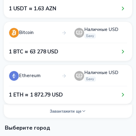
1​ USDT ≈ 1​.6​3​ AZN
Наличные USD
Bitcoin
Баку
1​ BTC ≈ 6​3​ 2​7​8​ USD
Наличные USD
Ethereum
Баку
1​ ETH ≈ 1​ 8​7​2​.7​9​ USD
Завантажити ще
Выберите город