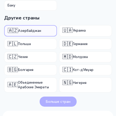
Баку
Другие страны
🇺🇦
🇦🇿
Украина
Азербайджан
🇵🇱
🇩🇪
Польша
Германия
🇨🇿
🇲🇩
Чехия
Молдова
🇧🇬
🇨🇮
Болгария
Кот-д'Ивуар
🇳🇬
Объединенные
Нигерия
🇦🇪
Арабские Эмираты
Больше стран