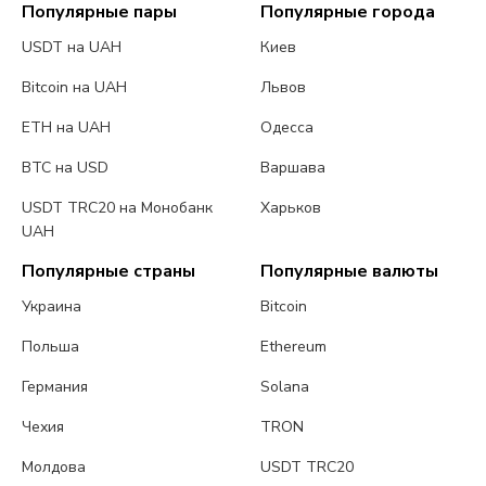
Популярные пары
Популярные города
USDT на UAH
Киев
Bitcoin на UAH
Львов
ETH на UAH
Одесса
BTC на USD
Варшава
USDT TRC20 на Монобанк
Харьков
UAH
Популярные страны
Популярные валюты
Украина
Bitcoin
Польша
Ethereum
Германия
Solana
Чехия
TRON
Молдова
USDT TRC20