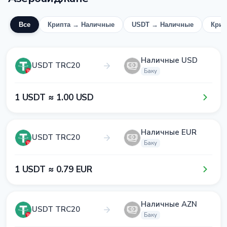
Все
Крипта → Наличные
USDT → Наличные
Крип
Наличные USD
USDT TRC20
Баку
1​ USDT ≈ 1​.0​0​ USD
Наличные EUR
USDT TRC20
Баку
1​ USDT ≈ 0​.7​9​ EUR
Наличные AZN
USDT TRC20
Баку