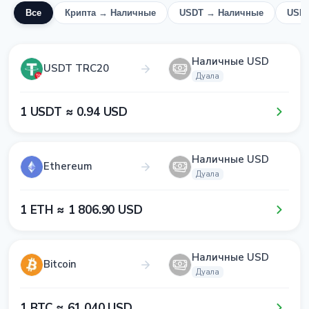
Все
Крипта → Наличные
USDT → Наличные
USD
Наличные USD
USDT TRC20
Дуала
1​ USDT ≈ 0​.9​4​ USD
Наличные USD
Ethereum
Дуала
1​ ETH ≈ 1​ 8​0​6​.9​0​ USD
Наличные USD
Bitcoin
Дуала
1​ BTC ≈ 6​1​ 0​4​0​ USD