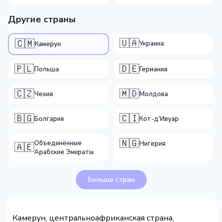
Другие страны
🇺🇦
🇨🇲
Украина
Камерун
🇵🇱
🇩🇪
Польша
Германия
🇨🇿
🇲🇩
Чехия
Молдова
🇧🇬
🇨🇮
Болгария
Кот-д'Ивуар
🇳🇬
Объединенные
Нигерия
🇦🇪
Арабские Эмираты
Больше стран
Камерун, центральноафриканская страна,