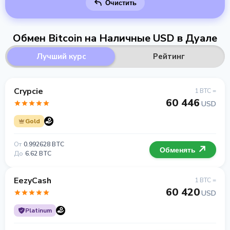
Очистить
Обмен Bitcoin на Наличные USD в Дуале
Лучший курс
Рейтинг
Crypcie
1 BTC =
60 446
USD
Gold
От
0.992628 BTC
Обменять
До
6.62 BTC
EezyCash
1 BTC =
60 420
USD
Platinum