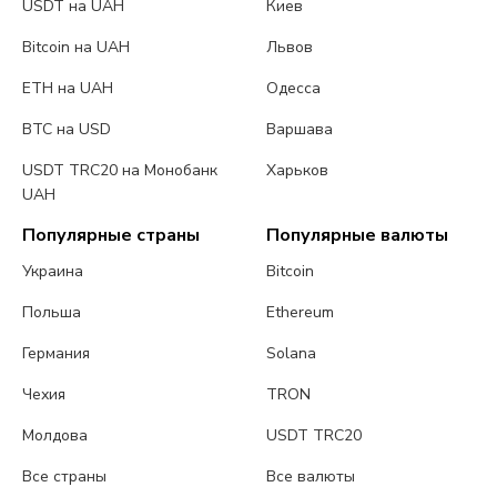
USDT на UAH
Киев
Bitcoin на UAH
Львов
ETH на UAH
Одесса
BTC на USD
Варшава
USDT TRC20 на Монобанк
Харьков
UAH
Популярные страны
Популярные валюты
Украина
Bitcoin
Польша
Ethereum
Германия
Solana
Чехия
TRON
Молдова
USDT TRC20
Все страны
Все валюты