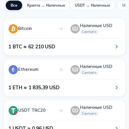
Все
Крипта → Наличные
USDT → Наличные
US
Наличные USD
Bitcoin
Сантьяго
1​ BTC ≈ 6​2​ 2​1​0​ USD
Наличные USD
Ethereum
Сантьяго
1​ ETH ≈ 1​ 8​3​5​.3​9​ USD
Наличные USD
USDT TRC20
Сантьяго
1​ USDT ≈ 0​.9​6​ USD