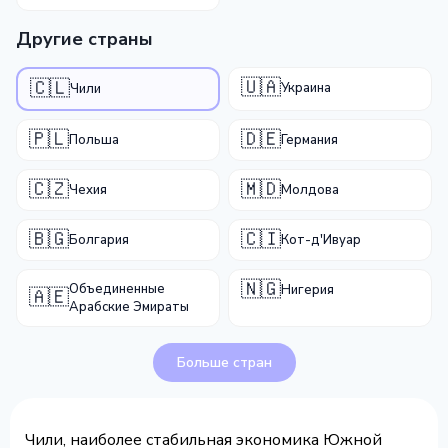
Другие страны
🇺🇦
🇨🇱
Украина
Чили
🇵🇱
🇩🇪
Польша
Германия
🇨🇿
🇲🇩
Чехия
Молдова
🇧🇬
🇨🇮
Болгария
Кот-д'Ивуар
🇳🇬
Объединенные
Нигерия
🇦🇪
Арабские Эмираты
Больше стран
Чили, наиболее стабильная экономика Южной