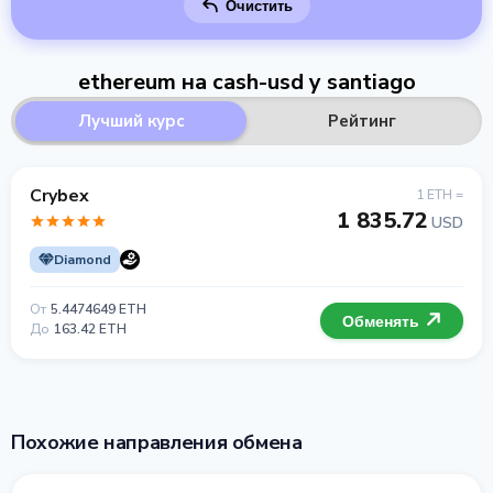
Очистить
ethereum на cash-usd у santiago
Лучший курс
Рейтинг
Crybex
1 ETH =
1 835.72
USD
Diamond
От
5.4474649 ETH
Обменять
До
163.42 ETH
Похожие направления обмена