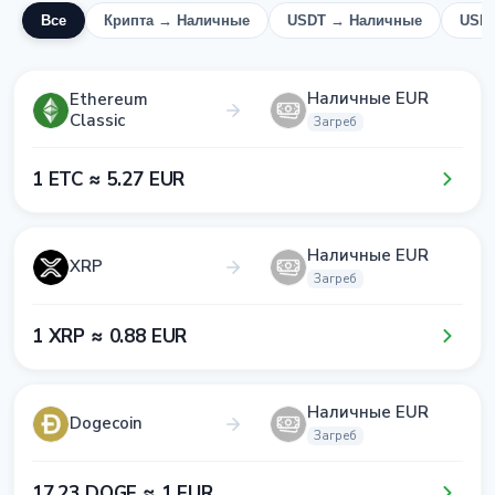
Все
Крипта → Наличные
USDT → Наличные
USD
Наличные EUR
Ethereum
Classic
Загреб
1​ ETC ≈ 5​.2​7​ EUR
Наличные EUR
XRP
Загреб
1​ XRP ≈ 0​.8​8​ EUR
Наличные EUR
Dogecoin
Загреб
1​7​.2​3​ DOGE ≈ 1​ EUR