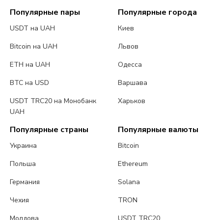
Популярные пары
Популярные города
USDT на UAH
Киев
Bitcoin на UAH
Львов
ETH на UAH
Одесса
BTC на USD
Варшава
USDT TRC20 на Монобанк
Харьков
UAH
Популярные страны
Популярные валюты
Украина
Bitcoin
Польша
Ethereum
Германия
Solana
Чехия
TRON
Молдова
USDT TRC20