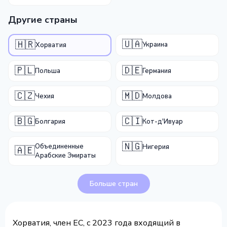
Другие страны
🇺🇦
🇭🇷
Украина
Хорватия
🇵🇱
🇩🇪
Польша
Германия
🇨🇿
🇲🇩
Чехия
Молдова
🇧🇬
🇨🇮
Болгария
Кот-д'Ивуар
🇳🇬
Объединенные
Нигерия
🇦🇪
Арабские Эмираты
Больше стран
Хорватия, член ЕС, с 2023 года входящий в