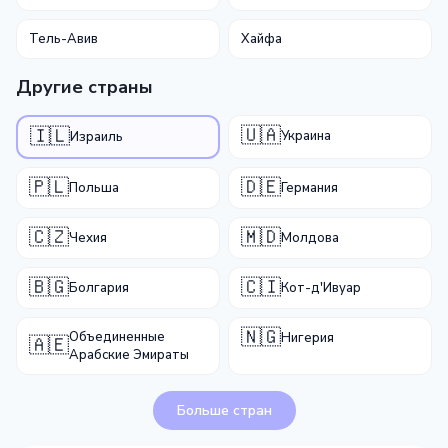
Тель-Авив
Хайфа
Другие страны
🇺🇦
🇮🇱
Украина
Израиль
🇵🇱
🇩🇪
Польша
Германия
🇨🇿
🇲🇩
Чехия
Молдова
🇧🇬
🇨🇮
Болгария
Кот-д'Ивуар
🇳🇬
Объединенные
Нигерия
🇦🇪
Арабские Эмираты
Больше стран