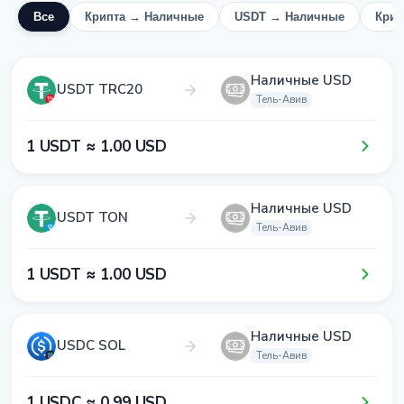
Все
Крипта → Наличные
USDT → Наличные
Крип
Наличные USD
USDT TRC20
Тель-Авив
1​ USDT ≈ 1​.0​0​ USD
Наличные USD
USDT TON
Тель-Авив
1​ USDT ≈ 1​.0​0​ USD
Наличные USD
USDC SOL
Тель-Авив
1​ USDC ≈ 0​.9​9​ USD