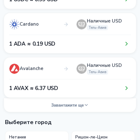
Наличные USD
Cardano
Тель-Авив
1​ ADA ≈ 0​.1​9​ USD
Наличные USD
Avalanche
Тель-Авив
1​ AVAX ≈ 6​.3​7​ USD
Завантажити ще
Выберите город
Нетания
Ришон-ле-Цион