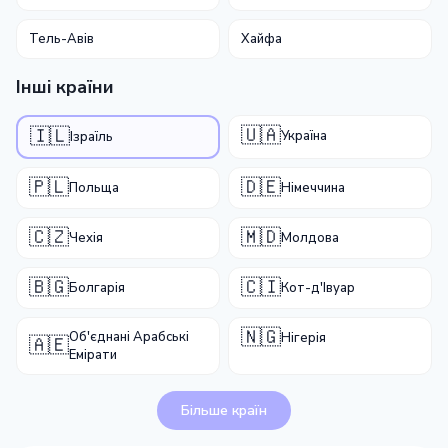
Тель-Авів
Хайфа
Інші країни
🇺🇦
🇮🇱
Україна
Ізраїль
🇵🇱
🇩🇪
Польща
Німеччина
🇨🇿
🇲🇩
Чехія
Молдова
🇧🇬
🇨🇮
Болгарія
Кот-д'Івуар
🇳🇬
Об'єднані Арабські
Нігерія
🇦🇪
Емірати
Більше країн