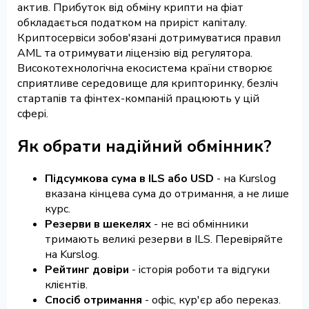
актив. Прибуток від обміну крипти на фіат
обкладається податком на приріст капіталу.
Криптосервіси зобов'язані дотримуватися правил
AML та отримувати ліцензію від регулятора.
Високотехнологічна екосистема країни створює
сприятливе середовище для крипторинку, безліч
стартапів та фінтех-компаній працюють у цій
сфері.
Як обрати надійний обмінник?
Підсумкова сума в ILS або USD
- на Kurslog
вказана кінцева сума до отримання, а не лише
курс.
Резерви в шекелях
- не всі обмінники
тримають великі резерви в ILS. Перевіряйте
на Kurslog.
Рейтинг довіри
- історія роботи та відгуки
клієнтів.
Спосіб отримання
- офіс, кур'єр або переказ.