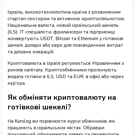
Ізраїль, високотехнологічна країна з розвиненим
стартап-сектором та активною криптоспільнотою.
Національна валюта, новий ізраїльський шекель
(ILS). IT-спеціалісти, фрилансери та підприємці
конвертують USDT, Bitcoin та Ethereum у готівкові
шекелі, долари або євро для повсякденних витрат
та ділових операцій.
Криптовалюта в Ізраїлі регулюється Управлінням з
ринків капіталу. Криптообмінники пропонують
видачу готівки в ILS, USD та EUR, в офісі або через
кур'єра.
Як обміняти криптовалюту на
готівкові шекелі?
На Kurslog ви порівнюєте курси обмінників, які
працюють в ізраїльських містах. Обравши
підходящий, оформлюєте заявку та переводите