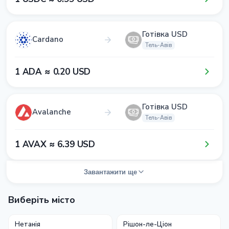
Готівка USD
Cardano
Тель-Авів
1​ ADA ≈ 0​.2​0​ USD
Готівка USD
Avalanche
Тель-Авів
1​ AVAX ≈ 6​.3​9​ USD
Завантажити ще
Виберіть місто
Нетанія
Рішон-ле-Ціон