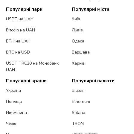
Популярні пари
Популярні міста
USDT на UAH
Київ
Bitcoin на UAH
Львів
ETH на UAH
Одеса
BTC на USD
Варшава
USDT TRC20 на Монобанк
Харків
UAH
Популярні країни
Популярні валюти
Україна
Bitcoin
Польща
Ethereum
Німеччина
Solana
Чехія
TRON