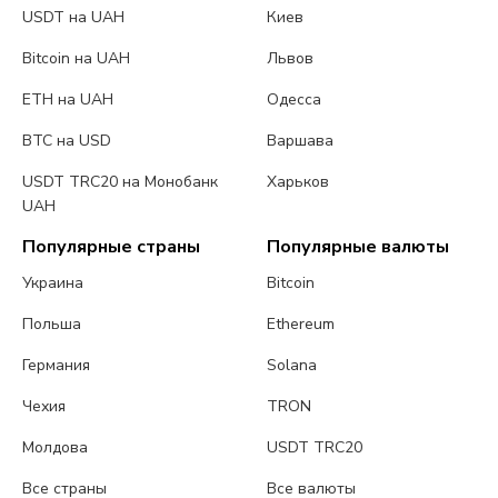
USDT на UAH
Киев
Bitcoin на UAH
Львов
ETH на UAH
Одесса
BTC на USD
Варшава
USDT TRC20 на Монобанк
Харьков
UAH
Популярные страны
Популярные валюты
Украина
Bitcoin
Польша
Ethereum
Германия
Solana
Чехия
TRON
Молдова
USDT TRC20
Все страны
Все валюты