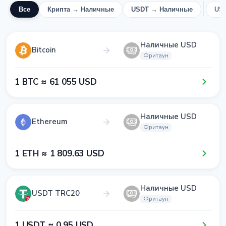
Все
Крипта → Наличные
USDT → Наличные
US
Наличные USD
Bitcoin
Фритаун
1​ BTC ≈ 6​1​ 0​5​5​ USD
Наличные USD
Ethereum
Фритаун
1​ ETH ≈ 1​ 8​0​9​.6​3​ USD
Наличные USD
USDT TRC20
Фритаун
1​ USDT ≈ 0​.9​5​ USD