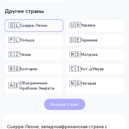
Другие страны
🇺🇦
🇸🇱
Украина
Сьерра-Леоне
🇵🇱
🇩🇪
Польша
Германия
🇨🇿
🇲🇩
Чехия
Молдова
🇧🇬
🇨🇮
Болгария
Кот-д'Ивуар
🇳🇬
Объединенные
Нигерия
🇦🇪
Арабские Эмираты
Больше стран
Сьерра-Леоне, западноафриканская страна с