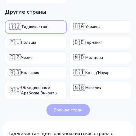
Другие страны
🇺🇦
🇹🇯
Украина
Таджикистан
🇵🇱
🇩🇪
Польша
Германия
🇨🇿
🇲🇩
Чехия
Молдова
🇧🇬
🇨🇮
Болгария
Кот-д'Ивуар
🇳🇬
Объединенные
Нигерия
🇦🇪
Арабские Эмираты
Больше стран
Таджикистан, центральноазиатская страна с