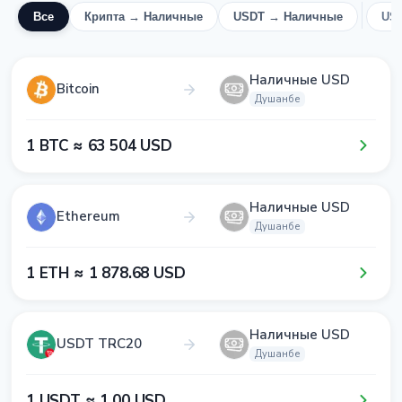
Все
Крипта → Наличные
USDT → Наличные
US
Наличные USD
Bitcoin
Душанбе
1​ BTC ≈ 6​3​ 5​0​4​ USD
Наличные USD
Ethereum
Душанбе
1​ ETH ≈ 1​ 8​7​8​.6​8​ USD
Наличные USD
USDT TRC20
Душанбе
1​ USDT ≈ 1​.0​0​ USD