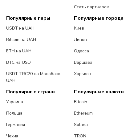
Стать партнером
Популярные пары
Популярные города
USDT на UAH
Киев
Bitcoin на UAH
Львов
ETH на UAH
Одесса
BTC на USD
Варшава
USDT TRC20 на Монобанк
Харьков
UAH
Популярные страны
Популярные валюты
Украина
Bitcoin
Польша
Ethereum
Германия
Solana
Чехия
TRON