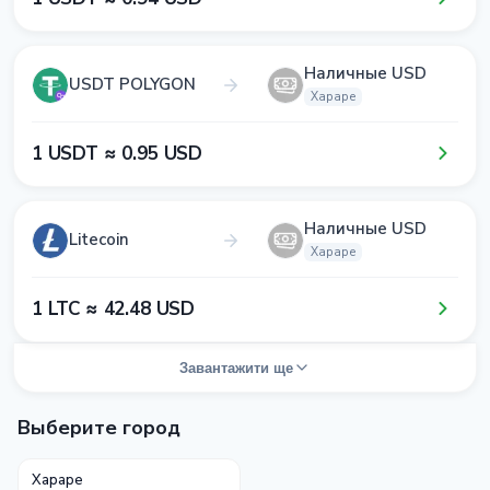
Наличные USD
USDT POLYGON
Хараре
1​ USDT ≈ 0​.9​5​ USD
Наличные USD
Litecoin
Хараре
1​ LTC ≈ 4​2​.4​8​ USD
Завантажити ще
Выберите город
Хараре