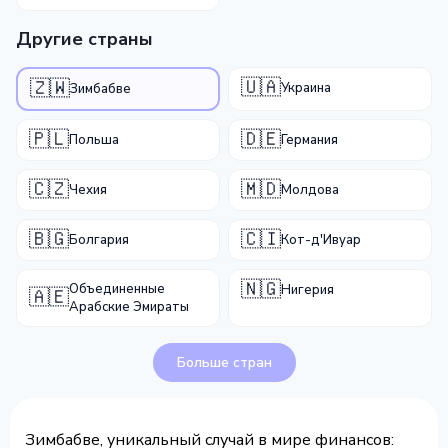
Другие страны
🇺🇦
🇿🇼
Украина
Зимбабве
🇵🇱
🇩🇪
Польша
Германия
🇨🇿
🇲🇩
Чехия
Молдова
🇧🇬
🇨🇮
Болгария
Кот-д'Ивуар
🇳🇬
Объединенные
Нигерия
🇦🇪
Арабские Эмираты
Больше стран
Зимбабве, уникальный случай в мире финансов: