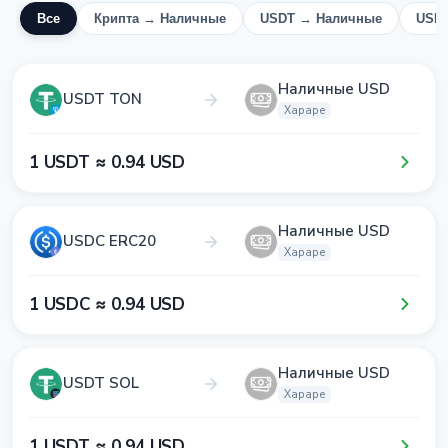
Все
Крипта → Наличные
USDT → Наличные
USD
Наличные USD
USDT TON
Хараре
1​ USDT ≈ 0​.9​4​ USD
Наличные USD
USDC ERC20
Хараре
1​ USDC ≈ 0​.9​4​ USD
Наличные USD
USDT SOL
Хараре
1​ USDT ≈ 0​.9​4​ USD