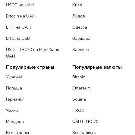
USDT на UAH
Киев
Bitcoin на UAH
Львов
ETH на UAH
Одесса
BTC на USD
Варшава
USDT TRC20 на Монобанк
Харьков
UAH
Популярные страны
Популярные валюты
Украина
Bitcoin
Польша
Ethereum
Германия
Solana
Чехия
TRON
Молдова
USDT TRC20
Все страны
Все валюты