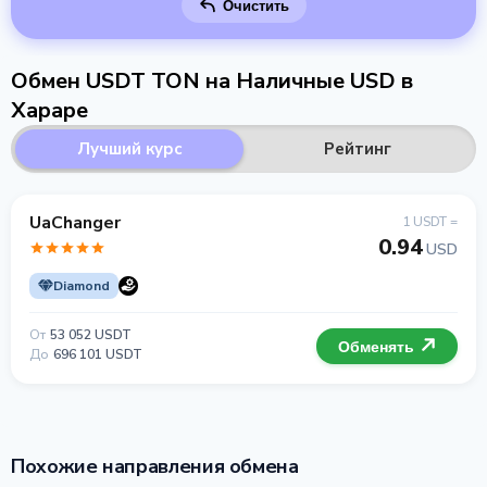
Очистить
Обмен USDT TON на Наличные USD в
Хараре
Лучший курс
Рейтинг
UaChanger
1 USDT =
0.94
USD
Diamond
От
53 052 USDT
Обменять
До
696 101 USDT
Похожие направления обмена