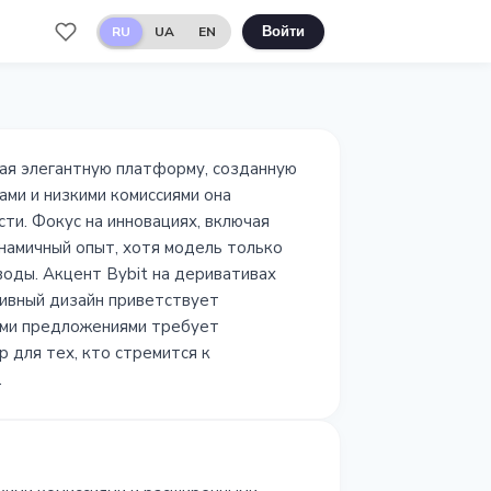
RU
UA
EN
Войти
гая элегантную платформу, созданную
ами и низкими комиссиями она
и. Фокус на инновациях, включая
намичный опыт, хотя модель только
оды. Акцент Bybit на деривативах
тивный дизайн приветствует
ыми предложениями требует
р для тех, кто стремится к
.