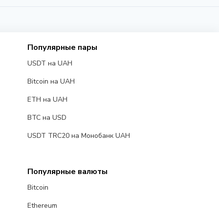
НОВОСТЬ
oinbase ведёт переговоры об
вестиции в Bybit
Популярные пары
 марта 2026 г.
3 мин
USDT на UAH
Bitcoin на UAH
ETH на UAH
BTC на USD
USDT TRC20 на Монобанк UAH
Популярные валюты
Bitcoin
Ethereum