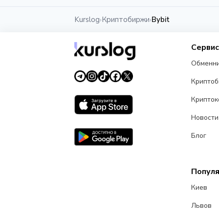
НОВОСТЬ
Kurslog
Криптобиржи
Bybit
›
›
Bybit и Kraken открыли доступ к I
SpaceX через xStocks: $1,8 трлн и
Серви
рекорд
7 июня 2026 г.
5 мин
Обменн
Крипто
Крипток
Новости
Блог
Попул
Киев
Львов