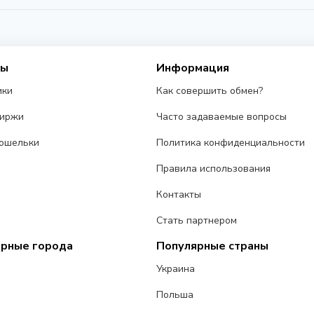
НОВОСТЬ
PO
Western Union запустила USDPT на
C
Bybit: гонка платежных гигантов за
ин
сы
Информация
стейблкоины
15
5 июня 2026 г.
3 мин
ики
Как совершить обмен?
биржи
Часто задаваемые вопросы
ошельки
Политика конфиденциальности
Правила использования
Контакты
Стать партнером
ярные города
Популярные страны
Украина
Польша