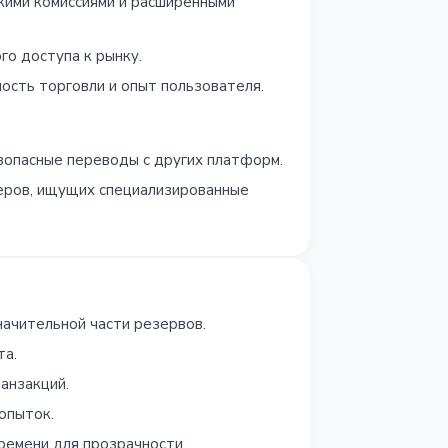
зкими комиссиями и расширенными
о доступа к рынку.
сть торговли и опыт пользователя.
опасные переводы с других платформ.
еров, ищущих специализированные
ачительной части резервов.
та.
анзакций.
опыток.
ремени для прозрачности.