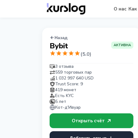
О нас
Как
Назад
Bybit
АКТИВНА
(
5.0
)
3 отзыва
559 торговых пар
1 032 997 640
USD
Trust Score:
9
419 монет
Есть KYC
5 лет
Кот-д'Ивуар
Открыть счёт