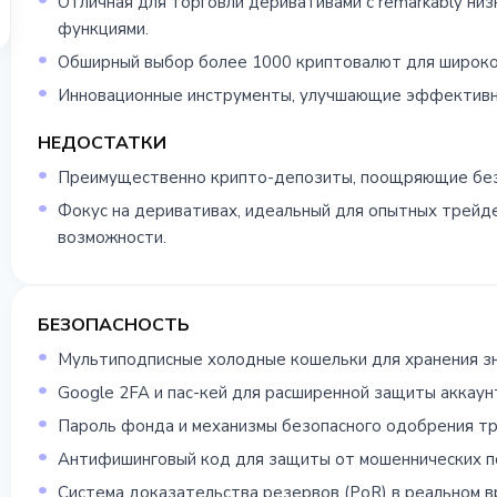
Отличная для торговли деривативами с remarkably ни
функциями.
Обширный выбор более 1000 криптовалют для широког
Инновационные инструменты, улучшающие эффективно
НЕДОСТАТКИ
Преимущественно крипто-депозиты, поощряющие без
Фокус на деривативах, идеальный для опытных трейд
возможности.
БЕЗОПАСНОСТЬ
Мультиподписные холодные кошельки для хранения зн
Google 2FA и пас-кей для расширенной защиты аккаун
Пароль фонда и механизмы безопасного одобрения тр
Антифишинговый код для защиты от мошеннических п
Система доказательства резервов (PoR) в реальном в