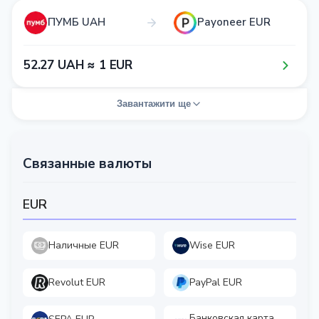
ПУМБ UAH
Payoneer EUR
5​2​.2​7​ UAH ≈ 1​ EUR
Завантажити ще
Связанные валюты
EUR
Наличные EUR
Wise EUR
Revolut EUR
PayPal EUR
Банковская карта