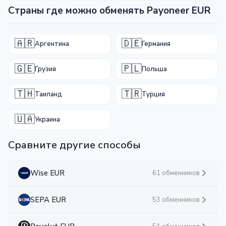
Страны где можно обменять Payoneer EUR
🇦🇷
🇩🇪
Аргентина
Германия
🇬🇪
🇵🇱
Грузия
Польша
🇹🇭
🇹🇷
Таиланд
Турция
🇺🇦
Украина
Сравните другие способы
Wise EUR
61 обменников
SEPA EUR
53 обменников