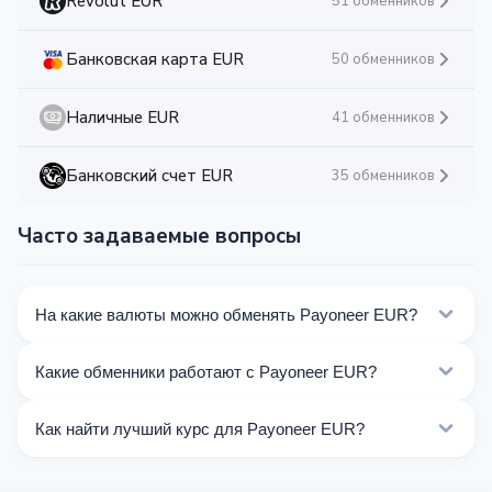
Revolut EUR
51 обменников
Банковская карта EUR
50 обменников
Наличные EUR
41 обменников
Банковский счет EUR
35 обменников
Часто задаваемые вопросы
На какие валюты можно обменять Payoneer EUR?
На Kurslog доступно 380 направлений обмена
Какие обменники работают с Payoneer EUR?
Payoneer EUR. Выберите нужное направление из
списка на этой странице.
Сейчас 15 обменников на Kurslog поддерживают
Как найти лучший курс для Payoneer EUR?
операции с Payoneer EUR.
Сравните курсы обмена Payoneer EUR от разных