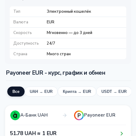
Тип
Электронный кошелёк
Валюта
EUR
Скорость
Мгновенно — до 3 дней
Доступность
24/7
Страна
Много стран
Payoneer EUR - курс, график и обмен
Все
UAH → EUR
Крипта → EUR
USDT → EUR
А-Банк UAH
Payoneer EUR
5​1​.7​8​ UAH ≈ 1​ EUR