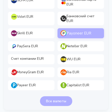
SEPA EUR
EUR
Банковский счет
Volet EUR
EUR
Payoneer EUR
Skrill EUR
PaySera EUR
Neteller EUR
Счет компании EUR
WU EUR
MoneyGram EUR
Ria EUR
Payeer EUR
Capitalist EUR
Все валюты