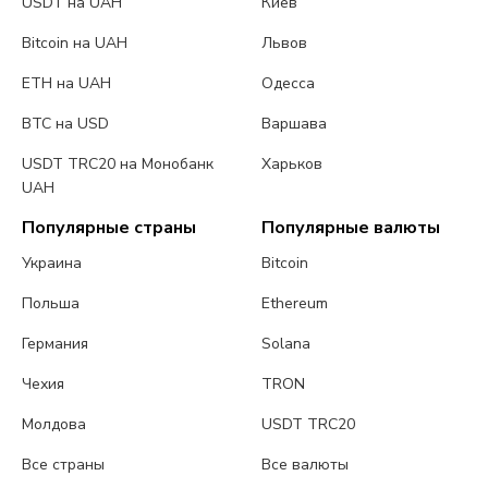
USDT на UAH
Киев
Bitcoin на UAH
Львов
ETH на UAH
Одесса
BTC на USD
Варшава
USDT TRC20 на Монобанк
Харьков
UAH
Популярные страны
Популярные валюты
Украина
Bitcoin
Польша
Ethereum
Германия
Solana
Чехия
TRON
Молдова
USDT TRC20
Все страны
Все валюты