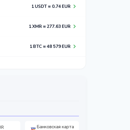
1​ USDT ≈ 0​.7​4​ EUR
1​ XMR ≈ 2​7​7​.6​3​ EUR
1​ BTC ≈ 4​8​ 5​7​9​ EUR
Банковская карта
UR