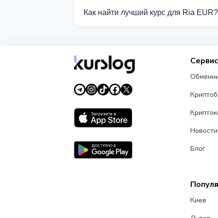
Сейчас 5 обменников на Kurslog подд
Как найти лучший курс для Ria EUR?
Сравните курсы обмена Ria EUR от ра
Серви
Обменн
Крипто
Крипток
Новости
Блог
Попул
Киев