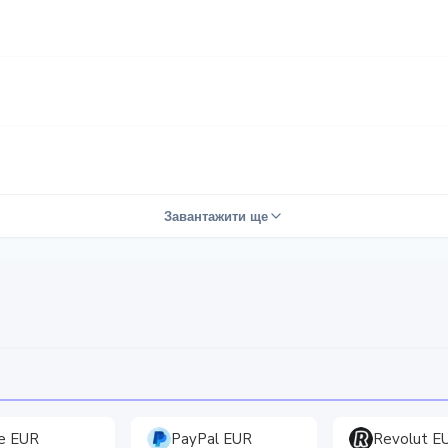
Завантажити ще
e EUR
PayPal EUR
Revolut E