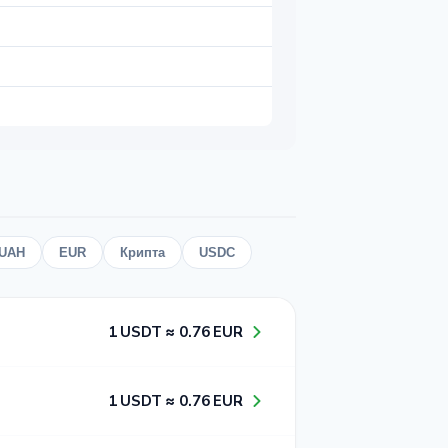
UAH
EUR
Крипта
USDC
1​ USDT ≈ 0​.7​6​ EUR
1​ USDT ≈ 0​.7​6​ EUR