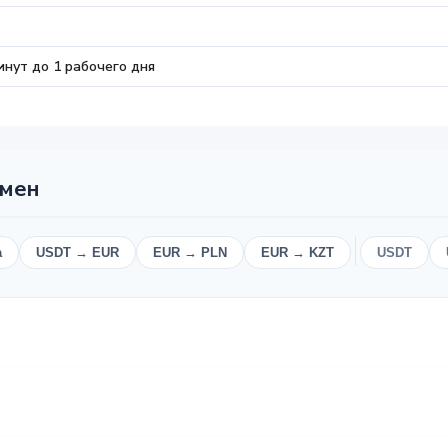
инут до 1 рабочего дня
бмен
а
USDT → EUR
EUR → PLN
EUR → KZT
USDT