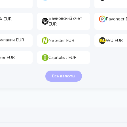
Банковский счет
A EUR
Payoneer 
EUR
омпании EUR
Neteller EUR
WU EUR
eer EUR
Capitalist EUR
Все валюты