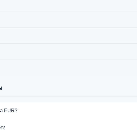
ы
ia EUR?
обмена Ria EUR. Выберите нужное направление из списка на эт
R?