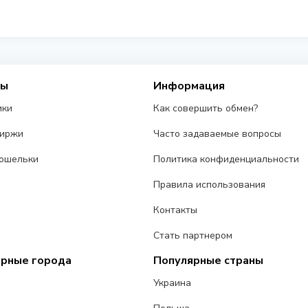
ерживают операции с Ria EUR.
зных обменников на этой странице. Курсы обновляются в реал
сы
Информация
ики
Как совершить обмен?
биржи
Часто задаваемые вопросы
ошельки
Политика конфиденциальности
Правила использования
Контакты
Стать партнером
ярные города
Популярные страны
Украина