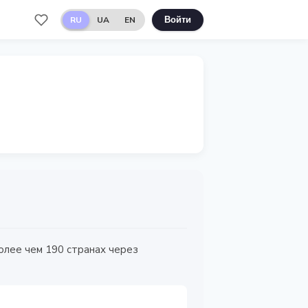
RU
UA
EN
Войти
олее чем 190 странах через