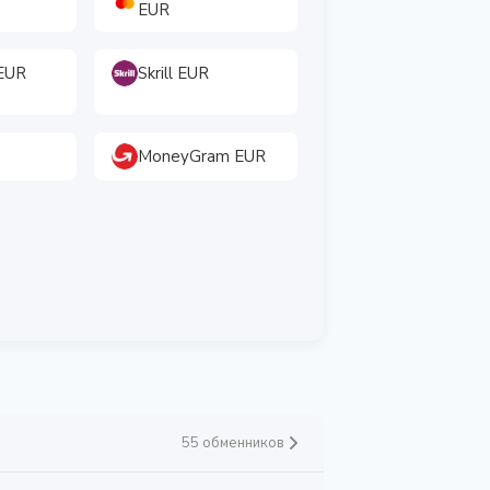
EUR
EUR
Skrill EUR
MoneyGram EUR
55 обменников