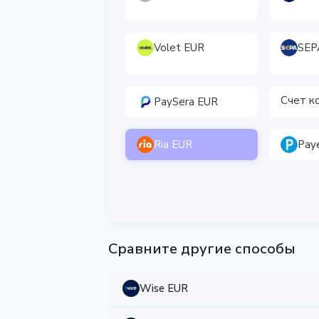
Volet EUR
SEP
Счет к
PaySera EUR
Ria EUR
Pay
Сравните другие способы
Wise EUR