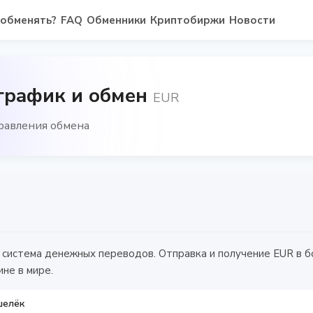
 обменять?
FAQ
Обменники
Криптобиржи
Новости
 график и обмен
EUR
правления обмена
 система денежных переводов. Отправка и получение EUR в б
ине в мире.
шелёк