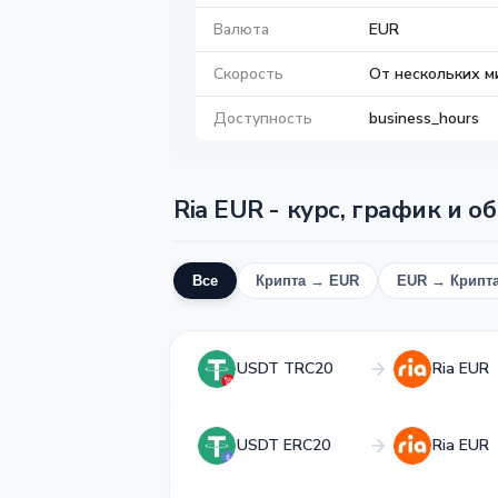
Валюта
EUR
Скорость
От нескольких м
Доступность
business_hours
Ria EUR - курс, график и о
Все
Крипта → EUR
EUR → Крипт
USDT TRC20
Ria EUR
USDT ERC20
Ria EUR