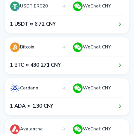
USDT ERC20
WeChat CNY
1​ USDT ≈ 6​.7​2​ CNY
Bitcoin
WeChat CNY
1​ BTC ≈ 4​3​0​ 2​7​1​ CNY
Cardano
WeChat CNY
1​ ADA ≈ 1​.3​0​ CNY
Avalanche
WeChat CNY