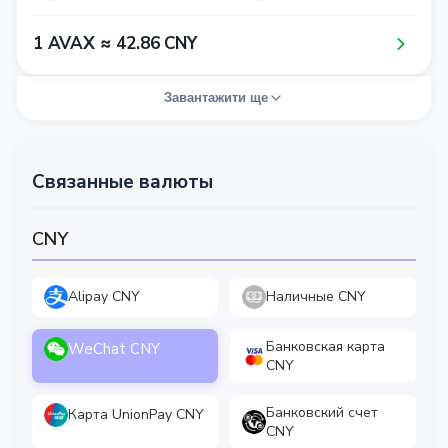
1​ AVAX ≈ 4​2​.8​6​ CNY
Завантажити ще
Связанные валюты
CNY
Alipay CNY
Наличные CNY
Банковская карта
WeChat CNY
CNY
Банковский счет
Карта UnionPay CNY
CNY