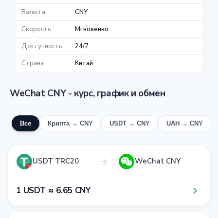
Валюта
CNY
Скорость
Мгновенно
Доступность
24/7
Страна
Китай
WeChat CNY - курс, график и обмен
Все
Крипта → CNY
USDT → CNY
UAH → CNY
USDT TRC20
WeChat CNY
1​ USDT ≈ 6​.6​5​ CNY