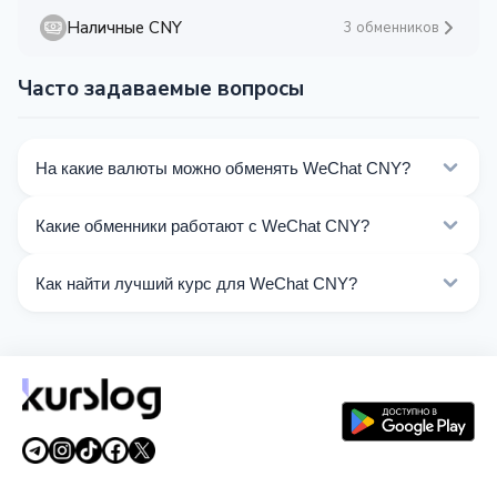
Наличные CNY
3 обменников
Часто задаваемые вопросы
На какие валюты можно обменять WeChat CNY?
На Kurslog доступно 68 направлений обмена WeChat
Какие обменники работают с WeChat CNY?
CNY. Выберите нужное направление из списка на
этой странице.
Сейчас 19 обменников на Kurslog поддерживают
Как найти лучший курс для WeChat CNY?
операции с WeChat CNY.
Сравните курсы обмена WeChat CNY от разных
обменников на этой странице. Курсы обновляются в
реальном времени.