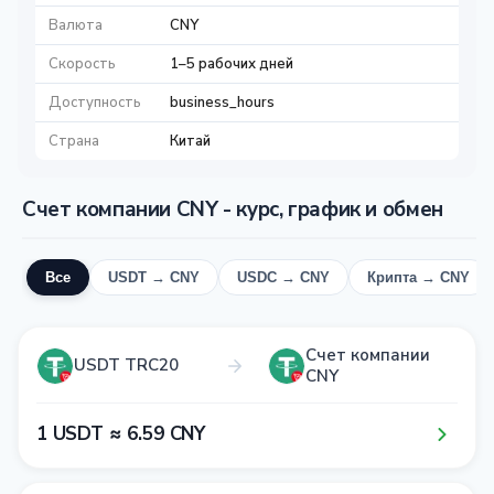
Валюта
CNY
Скорость
1–5 рабочих дней
Доступность
business_hours
Страна
Китай
Счет компании CNY - курс, график и обмен
Все
USDT → CNY
USDC → CNY
Крипта → CNY
Счет компании
USDT TRC20
CNY
1​ USDT ≈ 6​.5​9​ CNY