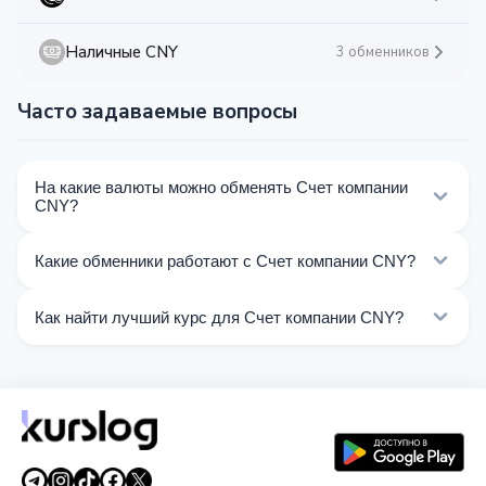
Наличные CNY
3 обменников
Часто задаваемые вопросы
На какие валюты можно обменять Счет компании
CNY?
На Kurslog доступно 17 направлений обмена Счет
Какие обменники работают с Счет компании CNY?
компании CNY. Выберите нужное направление из
списка на этой странице.
Сейчас 3 обменников на Kurslog поддерживают
Как найти лучший курс для Счет компании CNY?
операции с Счет компании CNY.
Сравните курсы обмена Счет компании CNY от
разных обменников на этой странице. Курсы
обновляются в реальном времени.