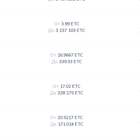
От
3.99 ETC
До
3 237 103 ETC
От
16.9667 ETC
До
339.33 ETC
От
17.02 ETC
До
328 275 ETC
От
20.5217 ETC
До
171.014 ETC