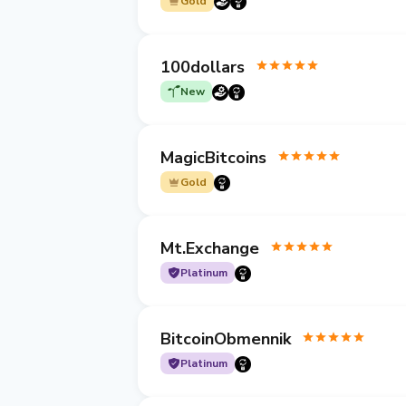
Gold
100dollars
New
MagicBitcoins
Gold
Mt.Exchange
Platinum
BitcoinObmennik
Platinum