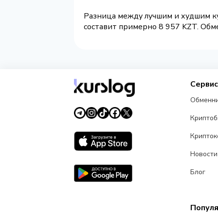
Разница между лучшим и худшим ку
составит примерно 8 957 KZT. Обме
Серви
Обменн
Крипто
Крипток
Новости
Блог
Попул