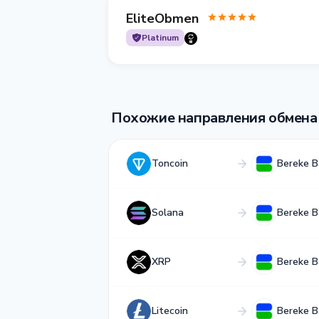
EliteObmen
Platinum
Похожие направления обмена
Toncoin
Bereke 
Solana
Bereke 
XRP
Bereke 
Litecoin
Bereke 