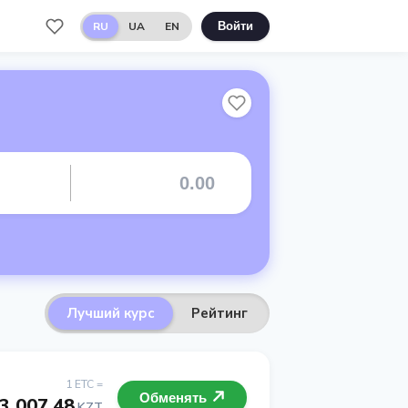
RU
UA
EN
Войти
T
Лучший курс
Рейтинг
1 ETC =
Обменять
3 007.48
KZT