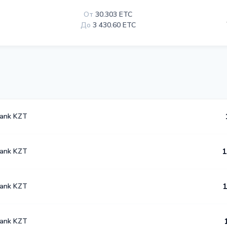
От
30.303 ETC
До
3 430.60 ETC
Bank KZT
Bank KZT
1
Bank KZT
1
Bank KZT