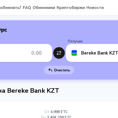
 обменять?
FAQ
Обменники
Криптобиржи
Новости
урс
Получаю
Bereke Bank KZ
Очистить
на Bereke Bank KZT
От
4.988 ETC
До
3 484 299 ETC