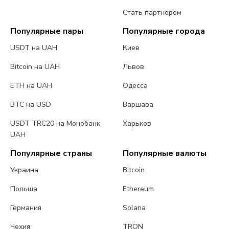
Стать партнером
Популярные пары
Популярные города
USDT на UAH
Киев
Bitcoin на UAH
Львов
ETH на UAH
Одесса
BTC на USD
Варшава
USDT TRC20 на Монобанк
Харьков
UAH
Популярные страны
Популярные валюты
Украина
Bitcoin
Польша
Ethereum
Германия
Solana
Чехия
TRON