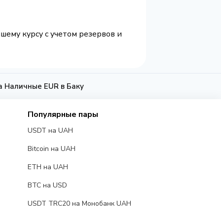
чшему курсу с учетом резервов и
а Наличные EUR в Баку
Популярные пары
USDT на UAH
Bitcoin на UAH
ETH на UAH
BTC на USD
USDT TRC20 на Монобанк UAH