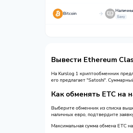
Наличны
Bitcoin
Баку
Вывести Ethereum Clas
На Kurslog 1 криптообменник пред
его предлагает "Satoshi". Суммарн
Как обменять ETC на н
Выберите обменник из списка выше 
наличных евро, подтвердите заявк
Максимальная сумма обмена ETC на