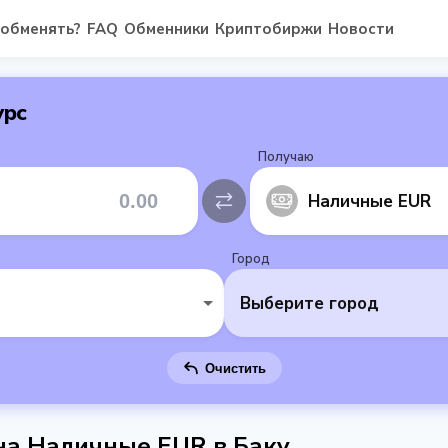
 обменять?
FAQ
Обменники
Криптобиржи
Новости
урс
Получаю
Наличные EUR
Город
Выберите город
Очистить
 на Наличные EUR в Баку