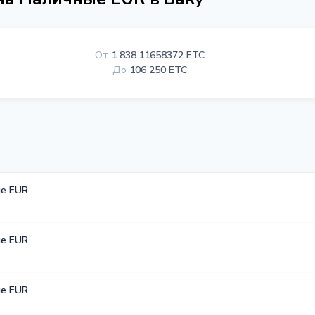
От
1 838.11658372 ETC
До
106 250 ETC
е EUR
е EUR
е EUR