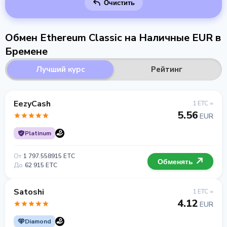
Очистить
Обмен Ethereum Classic на Наличные EUR в
Бремене
Лучший курс
Рейтинг
EezyCash
1 ETC =
5.56
EUR
Platinum
От
1 797.558915 ETC
Обменять
До
62 915 ETC
Satoshi
1 ETC =
4.12
EUR
Diamond