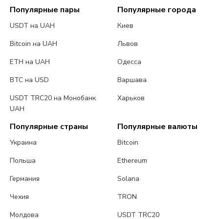
Популярные пары
Популярные города
USDT на UAH
Киев
Bitcoin на UAH
Львов
ETH на UAH
Одесса
BTC на USD
Варшава
USDT TRC20 на Монобанк
Харьков
UAH
Популярные страны
Популярные валюты
Украина
Bitcoin
Польша
Ethereum
Германия
Solana
Чехия
TRON
Молдова
USDT TRC20