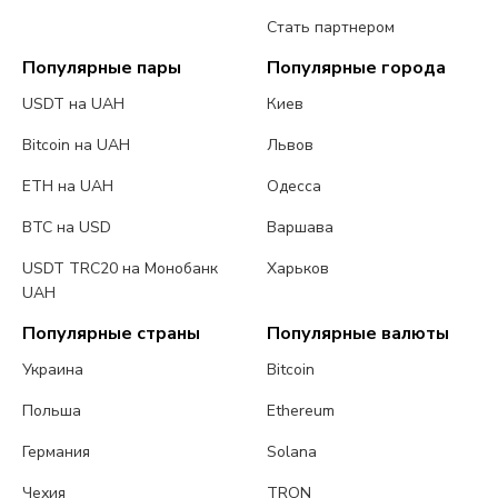
Стать партнером
Популярные пары
Популярные города
USDT на UAH
Киев
Bitcoin на UAH
Львов
ETH на UAH
Одесса
BTC на USD
Варшава
USDT TRC20 на Монобанк
Харьков
UAH
Популярные страны
Популярные валюты
Украина
Bitcoin
Польша
Ethereum
Германия
Solana
Чехия
TRON