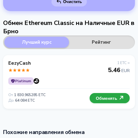
Очистить
Обмен Ethereum Classic на Наличные EUR в
Брно
Лучший курс
Рейтинг
EezyCash
1 ETC =
5.46
EUR
Platinum
От
1 830.965285 ETC
Обменять
До
64 084 ETC
Похожие направления обмена